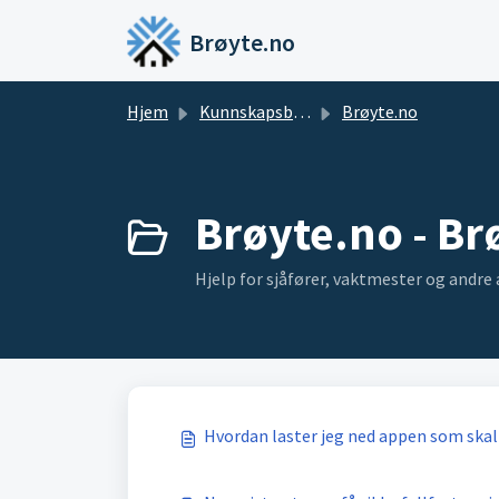
Gå til hovedinnhold
Brøyte.no
Hjem
Kunnskapsbase
Brøyte.no
Brøyte.no - Brø
Hjelp for sjåfører, vaktmester og andre
Hvordan laster jeg ned appen som skal 