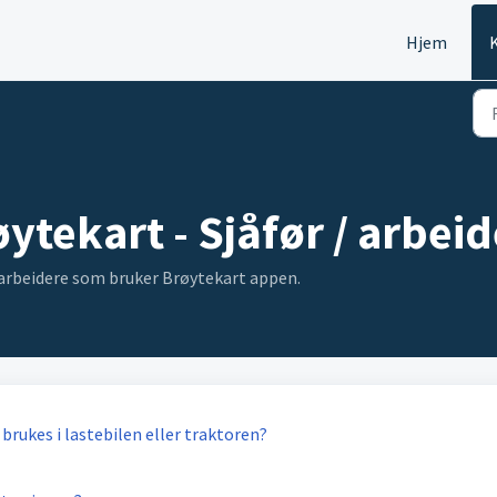
Hjem
ytekart - Sjåfør / arbeid
 arbeidere som bruker Brøytekart appen.
brukes i lastebilen eller traktoren?